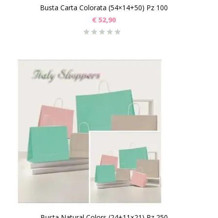
Busta Carta Colorata (54×14+50) Pz 100
€
52,90
Busta Natural Colors (24+11×21) Pz 250